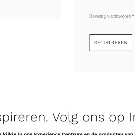
Bevestig wachtwoord
*
REGISTREREN
spireren. Volg ons op 
n kijkje in ons Experience Centrum en de producten van