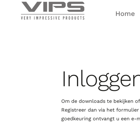
Ga
naar
Home
inhoud
Inlogge
Om de downloads te bekijken of 
Registreer dan via het formulie
goedkeuring ontvangt u een e-ma